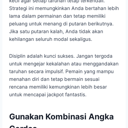
kecil agar setiap taruhan tetap terkendali.
Strategi ini memungkinkan Anda bertahan lebih
lama dalam permainan dan tetap memiliki
peluang untuk menang di putaran berikutnya.
Jika satu putaran kalah, Anda tidak akan
kehilangan seluruh modal sekaligus.
Disiplin adalah kunci sukses. Jangan tergoda
untuk mengejar kekalahan atau menggandakan
taruhan secara impulsif. Pemain yang mampu
menahan diri dan tetap bermain sesuai
rencana memiliki kemungkinan lebih besar
untuk mencapai jackpot fantastis.
Gunakan Kombinasi Angka