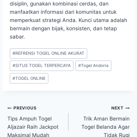
disiplin, gunakan kombinasi cerdas, dan
manfaatkan informasi dari komunitas untuk
memperkuat strategi Anda. Kunci utama adalah
bermain dengan bijak, konsisten, dan tetap
sabar.
Post
#
REFRENSI TOGEL ONLINE AKURAT
Tags:
#
SITUS TOGEL TERPERCAYA
#
Togel Andorra
#
TOGEL ONLINE
Post
PREVIOUS
NEXT
Tips Ampuh Togel
Trik Aman Bermain
navigation
Aljazair Raih Jackpot
Togel Belanda Agar
Maksimal Mudah
Tidak Rugi