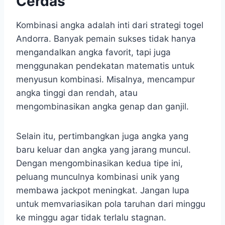
Cerdas
Kombinasi angka adalah inti dari strategi togel
Andorra. Banyak pemain sukses tidak hanya
mengandalkan angka favorit, tapi juga
menggunakan pendekatan matematis untuk
menyusun kombinasi. Misalnya, mencampur
angka tinggi dan rendah, atau
mengombinasikan angka genap dan ganjil.
Selain itu, pertimbangkan juga angka yang
baru keluar dan angka yang jarang muncul.
Dengan mengombinasikan kedua tipe ini,
peluang munculnya kombinasi unik yang
membawa jackpot meningkat. Jangan lupa
untuk memvariasikan pola taruhan dari minggu
ke minggu agar tidak terlalu stagnan.