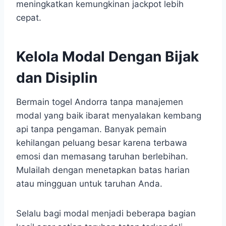
meningkatkan kemungkinan jackpot lebih
cepat.
Kelola Modal Dengan Bijak
dan Disiplin
Bermain togel Andorra tanpa manajemen
modal yang baik ibarat menyalakan kembang
api tanpa pengaman. Banyak pemain
kehilangan peluang besar karena terbawa
emosi dan memasang taruhan berlebihan.
Mulailah dengan menetapkan batas harian
atau mingguan untuk taruhan Anda.
Selalu bagi modal menjadi beberapa bagian