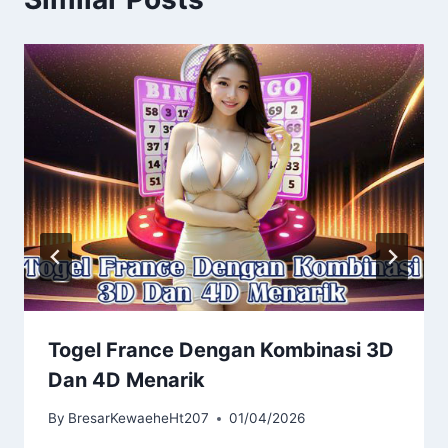
Togel France Dengan Kombinasi 3D
Dan 4D Menarik
By
BresarKewaeheHt207
01/04/2026