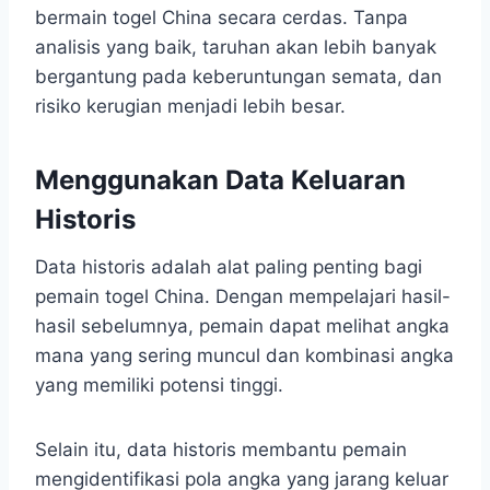
bermain togel China secara cerdas. Tanpa
analisis yang baik, taruhan akan lebih banyak
bergantung pada keberuntungan semata, dan
risiko kerugian menjadi lebih besar.
Menggunakan Data Keluaran
Historis
Data historis adalah alat paling penting bagi
pemain togel China. Dengan mempelajari hasil-
hasil sebelumnya, pemain dapat melihat angka
mana yang sering muncul dan kombinasi angka
yang memiliki potensi tinggi.
Selain itu, data historis membantu pemain
mengidentifikasi pola angka yang jarang keluar