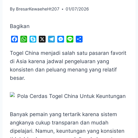
By
BresarKewaeheHt207
01/07/2026
Bagikan
F
W
S
X
T
M
L
S
a
h
k
e
e
i
h
c
a
y
l
s
n
a
Togel China menjadi salah satu pasaran favorit
e
t
p
e
s
e
r
di Asia karena jadwal pengeluaran yang
b
s
e
g
e
e
konsisten dan peluang menang yang relatif
o
A
r
n
besar.
o
p
a
g
k
p
m
e
r
Banyak pemain yang tertarik karena sistem
angkanya cukup transparan dan mudah
dipelajari. Namun, keuntungan yang konsisten