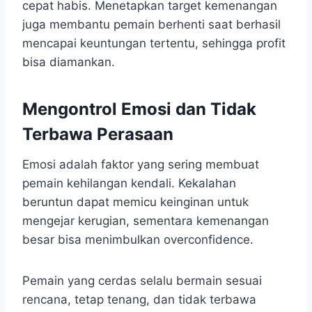
cepat habis. Menetapkan target kemenangan
juga membantu pemain berhenti saat berhasil
mencapai keuntungan tertentu, sehingga profit
bisa diamankan.
Mengontrol Emosi dan Tidak
Terbawa Perasaan
Emosi adalah faktor yang sering membuat
pemain kehilangan kendali. Kekalahan
beruntun dapat memicu keinginan untuk
mengejar kerugian, sementara kemenangan
besar bisa menimbulkan overconfidence.
Pemain yang cerdas selalu bermain sesuai
rencana, tetap tenang, dan tidak terbawa