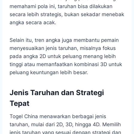
memahami pola ini, taruhan bisa dilakukan
secara lebih strategis, bukan sekadar menebak
angka secara acak.
Selain itu, tren angka juga membantu pemain
menyesuaikan jenis taruhan, misalnya fokus
pada angka 2D untuk peluang menang lebih
tinggi atau memanfaatkan kombinasi 3D untuk
peluang keuntungan lebih besar.
Jenis Taruhan dan Strategi
Tepat
Togel China menawarkan berbagai jenis
taruhan, mulai dari 2D, 3D, hingga 4D. Memilih
jenis taruhan yang sesuai dengan strategi dan