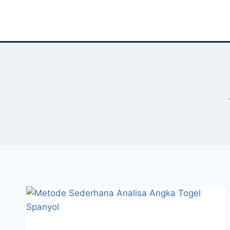
Skip
to
content