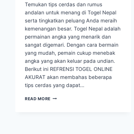
Temukan tips cerdas dan rumus
andalan untuk menang di Togel Nepal
serta tingkatkan peluang Anda meraih
kemenangan besar. Togel Nepal adalah
permainan angka yang menarik dan
sangat digemari. Dengan cara bermain
yang mudah, pemain cukup menebak
angka yang akan keluar pada undian.
Berikut ini REFRENSI TOGEL ONLINE
AKURAT akan membahas beberapa
tips cerdas yang dapat…
TIPS
READ MORE
CERDAS
UNTUK
MENANG
TOGEL
NEPAL