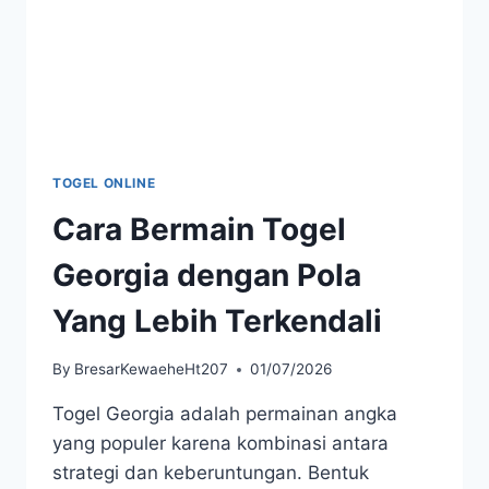
TOGEL ONLINE
Cara Bermain Togel
Georgia dengan Pola
Yang Lebih Terkendali
By
BresarKewaeheHt207
01/07/2026
Togel Georgia adalah permainan angka
yang populer karena kombinasi antara
strategi dan keberuntungan. Bentuk