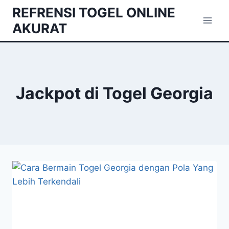
Skip
REFRENSI TOGEL ONLINE
to
AKURAT
content
Jackpot di Togel Georgia