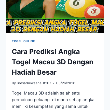
TOGEL ONLINE
Cara Prediksi Angka
Togel Macau 3D Dengan
Hadiah Besar
By
BresarKewaeheHt207
03/26/2026
Togel Macau 3D adalah salah satu
permainan peluang, di mana setiap angka
memiliki kesempatan yang sama untuk