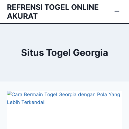
Skip
REFRENSI TOGEL ONLINE
to
AKURAT
content
Situs Togel Georgia