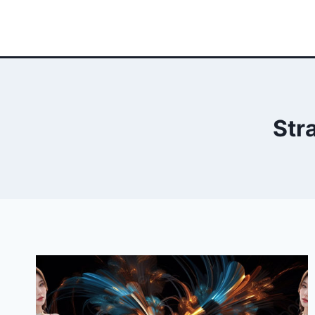
Skip
to
content
Str