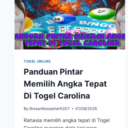
TOGEL ONLINE
Panduan Pintar
Memilih Angka Tepat
Di Togel Carolina
By
BresarKewaeheHt207
01/08/2026
Rahasia memilih angka tepat di Togel
Carolina gunakan data keluaran,