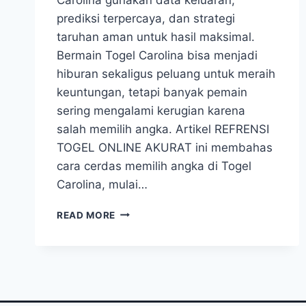
prediksi terpercaya, dan strategi
taruhan aman untuk hasil maksimal.
Bermain Togel Carolina bisa menjadi
hiburan sekaligus peluang untuk meraih
keuntungan, tetapi banyak pemain
sering mengalami kerugian karena
salah memilih angka. Artikel REFRENSI
TOGEL ONLINE AKURAT ini membahas
cara cerdas memilih angka di Togel
Carolina, mulai…
PANDUAN
READ MORE
PINTAR
MEMILIH
ANGKA
TEPAT
DI
TOGEL