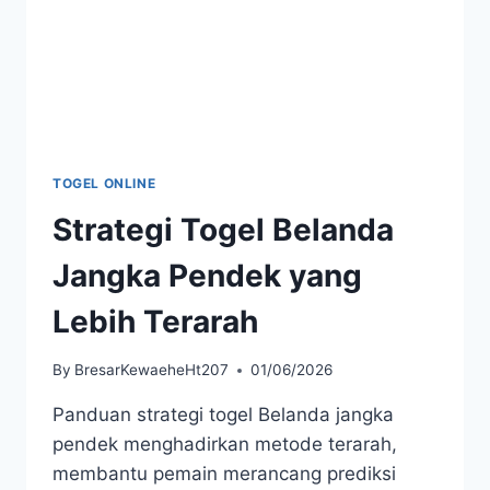
TOGEL ONLINE
Strategi Togel Belanda
Jangka Pendek yang
Lebih Terarah
By
BresarKewaeheHt207
01/06/2026
Panduan strategi togel Belanda jangka
pendek menghadirkan metode terarah,
membantu pemain merancang prediksi