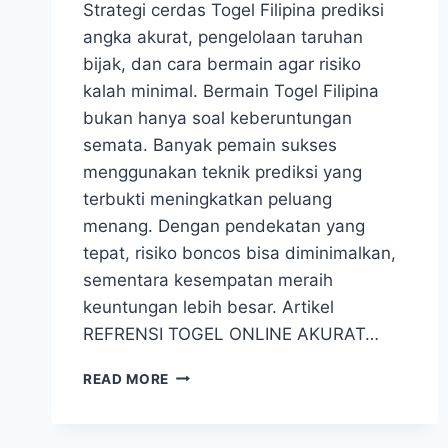
Strategi cerdas Togel Filipina prediksi
angka akurat, pengelolaan taruhan
bijak, dan cara bermain agar risiko
kalah minimal. Bermain Togel Filipina
bukan hanya soal keberuntungan
semata. Banyak pemain sukses
menggunakan teknik prediksi yang
terbukti meningkatkan peluang
menang. Dengan pendekatan yang
tepat, risiko boncos bisa diminimalkan,
sementara kesempatan meraih
keuntungan lebih besar. Artikel
REFRENSI TOGEL ONLINE AKURAT…
TEKNIK
READ MORE
PREDIKSI
TOGEL
FILIPINA