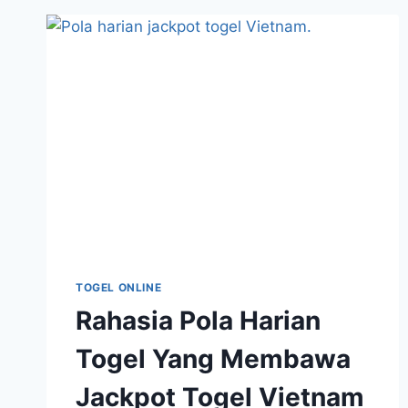
YANG
SERING
DIPAKAI
PEMAIN
TOGEL ONLINE
Rahasia Pola Harian
Togel Yang Membawa
Jackpot Togel Vietnam