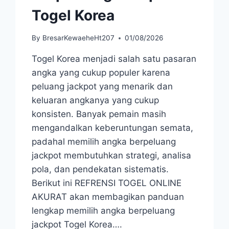
Togel Korea
By
BresarKewaeheHt207
01/08/2026
Togel Korea menjadi salah satu pasaran
angka yang cukup populer karena
peluang jackpot yang menarik dan
keluaran angkanya yang cukup
konsisten. Banyak pemain masih
mengandalkan keberuntungan semata,
padahal memilih angka berpeluang
jackpot membutuhkan strategi, analisa
pola, dan pendekatan sistematis.
Berikut ini REFRENSI TOGEL ONLINE
AKURAT akan membagikan panduan
lengkap memilih angka berpeluang
jackpot Togel Korea….