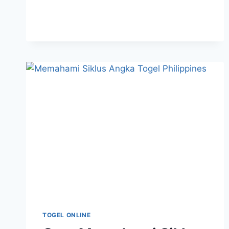
POLA
HARIAN
TOGEL
YANG
MEMBAWA
JACKPOT
TOGEL
VIETNAM
TOGEL ONLINE