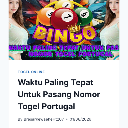
20
RIBU
TOGEL ONLINE
Waktu Paling Tepat
Untuk Pasang Nomor
Togel Portugal
By
BresarKewaeheHt207
01/08/2026