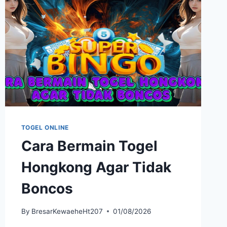
CAROLINA
TOGEL ONLINE
Cara Bermain Togel
Hongkong Agar Tidak
Boncos
By
BresarKewaeheHt207
01/08/2026