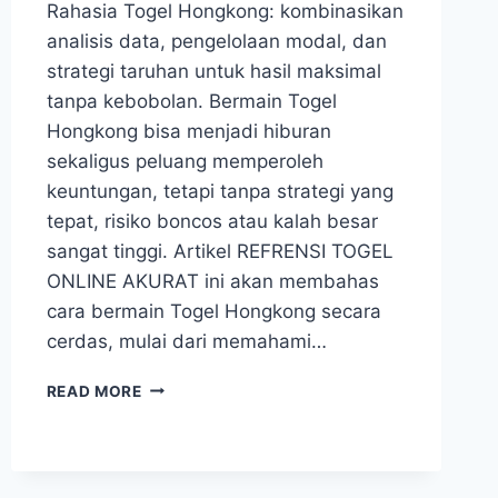
Rahasia Togel Hongkong: kombinasikan
analisis data, pengelolaan modal, dan
strategi taruhan untuk hasil maksimal
tanpa kebobolan. Bermain Togel
Hongkong bisa menjadi hiburan
sekaligus peluang memperoleh
keuntungan, tetapi tanpa strategi yang
tepat, risiko boncos atau kalah besar
sangat tinggi. Artikel REFRENSI TOGEL
ONLINE AKURAT ini akan membahas
cara bermain Togel Hongkong secara
cerdas, mulai dari memahami…
CARA
READ MORE
BERMAIN
TOGEL
HONGKONG
AGAR