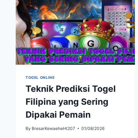
TOGEL ONLINE
Teknik Prediksi Togel
Filipina yang Sering
Dipakai Pemain
By
BresarKewaeheHt207
01/08/2026