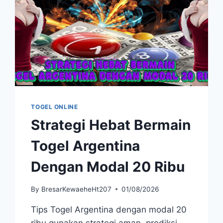
TOGEL ONLINE
Strategi Hebat Bermain
Togel Argentina
Dengan Modal 20 Ribu
By
BresarKewaeheHt207
01/08/2026
Tips Togel Argentina dengan modal 20
ribu gunakan strategi aman, prediksi