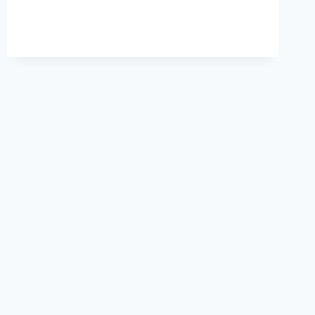
KESEIMBANGAN
ANGKA
TOGEL
BRUNEI
4D