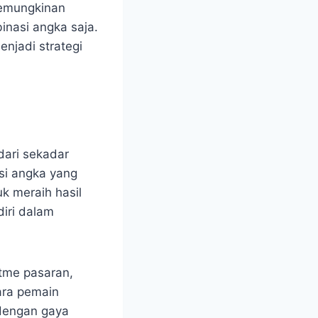
kemungkinan
nasi angka saja.
njadi strategi
dari sekadar
si angka yang
k meraih hasil
diri dalam
tme pasaran,
ara pemain
 dengan gaya