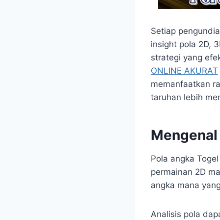
Setiap pengundia
insight pola 2D,
strategi yang efe
ONLINE AKURAT
memanfaatkan rac
taruhan lebih me
Mengenal 
Pola angka Togel
permainan 2D mau
angka mana yang 
Analisis pola dap