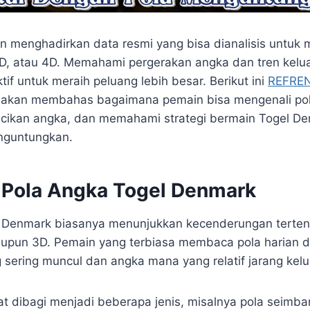
n menghadirkan data resmi yang bisa dianalisis untuk
 3D, atau 4D. Memahami pergerakan angka dan tren kelu
ktif untuk meraih peluang lebih besar. Berikut ini
REFREN
akan membahas bagaimana pemain bisa mengenali pol
ikan angka, dan memahami strategi bermain Togel Den
nguntungkan.
Pola Angka Togel Denmark
 Denmark biasanya menunjukkan kecenderungan terten
pun 3D. Pemain yang terbiasa membaca pola harian d
sering muncul dan angka mana yang relatif jarang kelu
at dibagi menjadi beberapa jenis, misalnya pola seimban