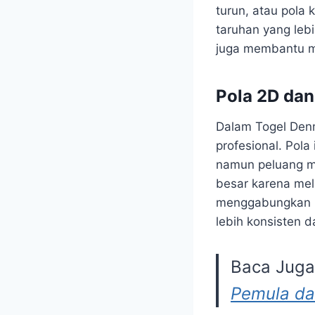
turun, atau pol
taruhan yang leb
juga membantu me
Pola 2D dan
Dalam Togel Denm
profesional. Pol
namun peluang m
besar karena mel
menggabungkan p
lebih konsisten da
Baca Jug
Pemula da