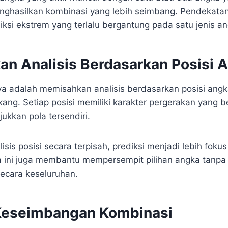
menghasilkan kombinasi yang lebih seimbang. Pendekata
ksi ekstrem yang terlalu bergantung pada satu jenis an
n Analisis Berdasarkan Posisi 
nnya adalah memisahkan analisis berdasarkan posisi angk
kang. Setiap posisi memiliki karakter pergerakan yang 
jukkan pola tersendiri.
sis posisi secara terpisah, prediksi menjadi lebih fok
a ini juga membantu mempersempit pilihan angka tanp
 secara keseluruhan.
Keseimbangan Kombinasi