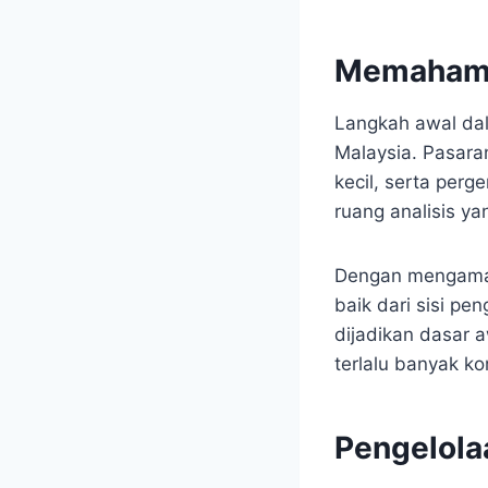
Memahami 
Langkah awal dal
Malaysia. Pasara
kecil, serta perg
ruang analisis ya
Dengan mengamati
baik dari sisi pe
dijadikan dasar a
terlalu banyak ko
Pengelola