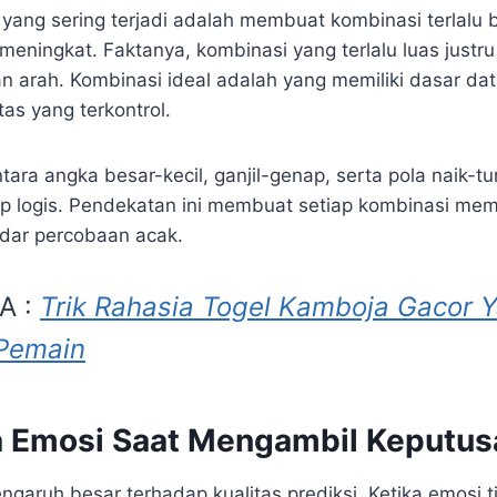
ang sering terjadi adalah membuat kombinasi terlalu
meningkat. Faktanya, kombinasi yang terlalu luas just
an arah. Kombinasi ideal adalah yang memiliki dasar da
as yang terkontrol.
ra angka besar-kecil, ganjil-genap, serta pola naik-tur
ap logis. Pendekatan ini membuat setiap kombinasi memi
adar percobaan acak.
A :
Trik Rahasia Togel Kamboja Gacor 
 Pemain
 Emosi Saat Mengambil Keputus
ngaruh besar terhadap kualitas prediksi. Ketika emosi ti