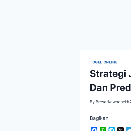
TOGEL ONLINE
Strategi
Dan Pred
By
BresarKewaeheHt
Bagikan
F
W
S
X