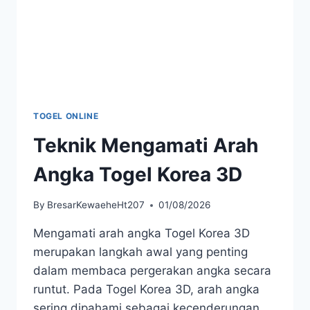
TOGEL ONLINE
Teknik Mengamati Arah
Angka Togel Korea 3D
By
BresarKewaeheHt207
01/08/2026
Mengamati arah angka Togel Korea 3D
merupakan langkah awal yang penting
dalam membaca pergerakan angka secara
runtut. Pada Togel Korea 3D, arah angka
sering dipahami sebagai kecenderungan