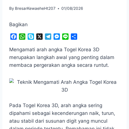
By
BresarKewaeheHt207
01/08/2026
Bagikan
F
W
S
X
T
M
L
S
a
h
k
e
e
i
h
c
a
y
l
s
n
a
Mengamati arah angka Togel Korea 3D
e
t
p
e
s
e
r
merupakan langkah awal yang penting dalam
b
s
e
g
e
e
membaca pergerakan angka secara runtut.
o
A
r
n
o
p
a
g
k
p
m
e
r
Pada Togel Korea 3D, arah angka sering
dipahami sebagai kecenderungan naik, turun,
atau stabil dari susunan digit yang muncul
dalam periode tertentu. Pemahaman ini tidak