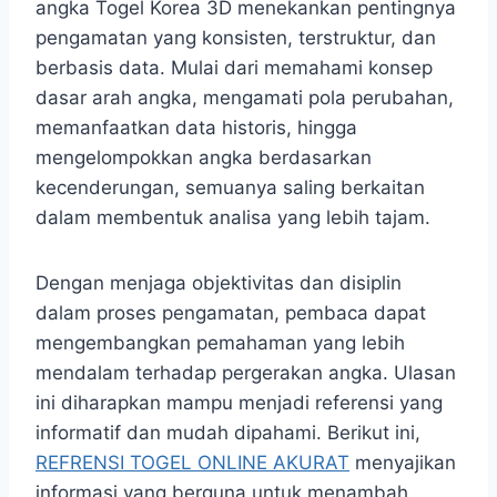
angka Togel Korea 3D menekankan pentingnya
pengamatan yang konsisten, terstruktur, dan
berbasis data. Mulai dari memahami konsep
dasar arah angka, mengamati pola perubahan,
memanfaatkan data historis, hingga
mengelompokkan angka berdasarkan
kecenderungan, semuanya saling berkaitan
dalam membentuk analisa yang lebih tajam.
Dengan menjaga objektivitas dan disiplin
dalam proses pengamatan, pembaca dapat
mengembangkan pemahaman yang lebih
mendalam terhadap pergerakan angka. Ulasan
ini diharapkan mampu menjadi referensi yang
informatif dan mudah dipahami. Berikut ini,
REFRENSI TOGEL ONLINE AKURAT
menyajikan
informasi yang berguna untuk menambah