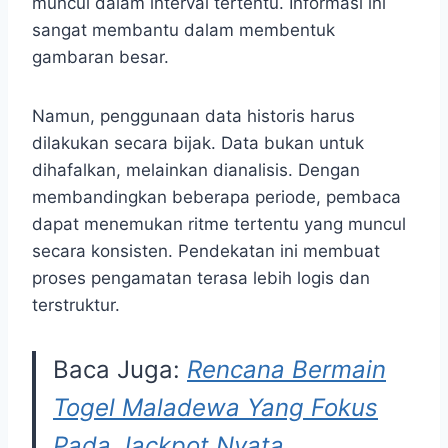
muncul dalam interval tertentu. Informasi ini
sangat membantu dalam membentuk
gambaran besar.
Namun, penggunaan data historis harus
dilakukan secara bijak. Data bukan untuk
dihafalkan, melainkan dianalisis. Dengan
membandingkan beberapa periode, pembaca
dapat menemukan ritme tertentu yang muncul
secara konsisten. Pendekatan ini membuat
proses pengamatan terasa lebih logis dan
terstruktur.
Baca Juga:
Rencana Bermain
Togel Maladewa Yang Fokus
Pada Jackpot Nyata