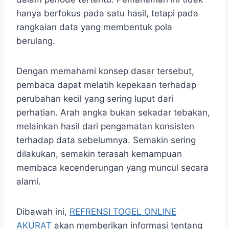
hanya berfokus pada satu hasil, tetapi pada
rangkaian data yang membentuk pola
berulang.
Dengan memahami konsep dasar tersebut,
pembaca dapat melatih kepekaan terhadap
perubahan kecil yang sering luput dari
perhatian. Arah angka bukan sekadar tebakan,
melainkan hasil dari pengamatan konsisten
terhadap data sebelumnya. Semakin sering
dilakukan, semakin terasah kemampuan
membaca kecenderungan yang muncul secara
alami.
Dibawah ini,
REFRENSI TOGEL ONLINE
AKURAT
akan memberikan informasi tentang