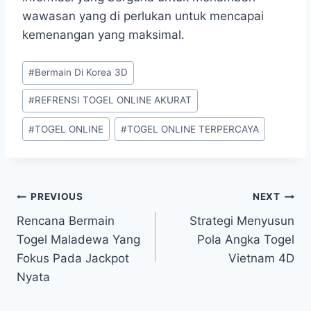
wawasan yang di perlukan untuk mencapai
kemenangan yang maksimal.
Post
#
Bermain Di Korea 3D
Tags:
#
REFRENSI TOGEL ONLINE AKURAT
#
TOGEL ONLINE
#
TOGEL ONLINE TERPERCAYA
Post
PREVIOUS
NEXT
Rencana Bermain
Strategi Menyusun
navigation
Togel Maladewa Yang
Pola Angka Togel
Fokus Pada Jackpot
Vietnam 4D
Nyata