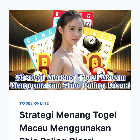
PORTAL
DENGAN
POLA
MENGUNTUNGKAN
TOGEL ONLINE
Strategi Menang Togel
Macau Menggunakan