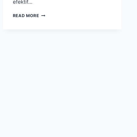
efektif…
TOGEL
READ MORE
SYDNEY
2D
TERPOPULER
UNTUK
PEMAIN
PEMULA
DAN
PROFESIONAL