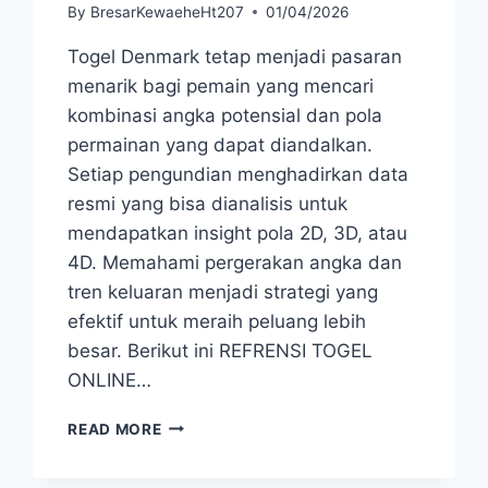
By
BresarKewaeheHt207
01/04/2026
Togel Denmark tetap menjadi pasaran
menarik bagi pemain yang mencari
kombinasi angka potensial dan pola
permainan yang dapat diandalkan.
Setiap pengundian menghadirkan data
resmi yang bisa dianalisis untuk
mendapatkan insight pola 2D, 3D, atau
4D. Memahami pergerakan angka dan
tren keluaran menjadi strategi yang
efektif untuk meraih peluang lebih
besar. Berikut ini REFRENSI TOGEL
ONLINE…
TOGEL
READ MORE
DENMARK
UNTUK