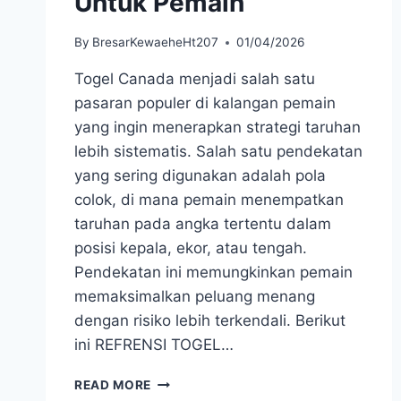
Untuk Pemain
By
BresarKewaeheHt207
01/04/2026
Togel Canada menjadi salah satu
pasaran populer di kalangan pemain
yang ingin menerapkan strategi taruhan
lebih sistematis. Salah satu pendekatan
yang sering digunakan adalah pola
colok, di mana pemain menempatkan
taruhan pada angka tertentu dalam
posisi kepala, ekor, atau tengah.
Pendekatan ini memungkinkan pemain
memaksimalkan peluang menang
dengan risiko lebih terkendali. Berikut
ini REFRENSI TOGEL…
TOGEL
READ MORE
CANADA