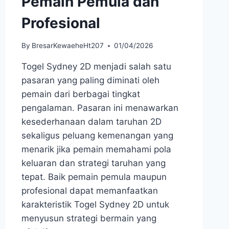
Pemain Pemula dan
Profesional
By
BresarKewaeheHt207
01/04/2026
Togel Sydney 2D menjadi salah satu
pasaran yang paling diminati oleh
pemain dari berbagai tingkat
pengalaman. Pasaran ini menawarkan
kesederhanaan dalam taruhan 2D
sekaligus peluang kemenangan yang
menarik jika pemain memahami pola
keluaran dan strategi taruhan yang
tepat. Baik pemain pemula maupun
profesional dapat memanfaatkan
karakteristik Togel Sydney 2D untuk
menyusun strategi bermain yang