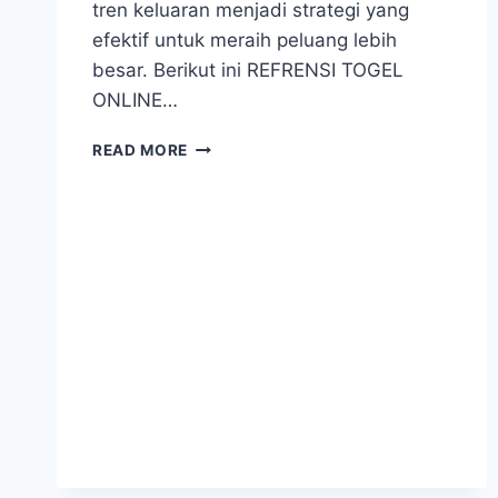
tren keluaran menjadi strategi yang
efektif untuk meraih peluang lebih
besar. Berikut ini REFRENSI TOGEL
ONLINE…
TOGEL
READ MORE
NEW
ZEALAND
DENGAN
POLA
5D
UNTUK
KONSISTENSI
PEMAIN