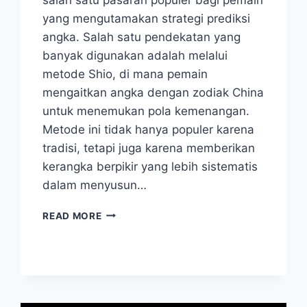
yang mengutamakan strategi prediksi
angka. Salah satu pendekatan yang
banyak digunakan adalah melalui
metode Shio, di mana pemain
mengaitkan angka dengan zodiak China
untuk menemukan pola kemenangan.
Metode ini tidak hanya populer karena
tradisi, tetapi juga karena memberikan
kerangka berpikir yang lebih sistematis
dalam menyusun…
TOGEL
READ MORE
FRANCE
DENGAN
KOMBINASI
3D
DAN
4D