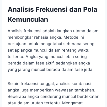
Analisis Frekuensi dan Pola
Kemunculan
Analisis frekuensi adalah langkah utama dalam
membongkar rahasia angka. Metode ini
bertujuan untuk mengetahui seberapa sering
setiap angka muncul dalam rentang waktu
tertentu. Angka yang muncul lebih sering
berada dalam fase aktif, sedangkan angka
yang jarang muncul berada dalam fase jeda.
Selain frekuensi tunggal, analisis kombinasi
angka juga memberikan wawasan tambahan.
Beberapa angka cenderung muncul berdekatan
atau dalam urutan tertentu. Mengamati