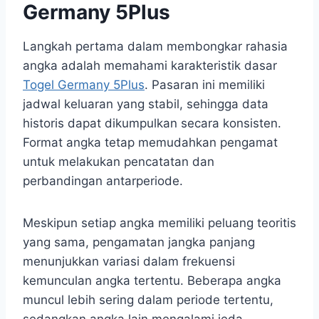
Germany 5Plus
Langkah pertama dalam membongkar rahasia
angka adalah memahami karakteristik dasar
Togel Germany 5Plus
. Pasaran ini memiliki
jadwal keluaran yang stabil, sehingga data
historis dapat dikumpulkan secara konsisten.
Format angka tetap memudahkan pengamat
untuk melakukan pencatatan dan
perbandingan antarperiode.
Meskipun setiap angka memiliki peluang teoritis
yang sama, pengamatan jangka panjang
menunjukkan variasi dalam frekuensi
kemunculan angka tertentu. Beberapa angka
muncul lebih sering dalam periode tertentu,
sedangkan angka lain mengalami jeda