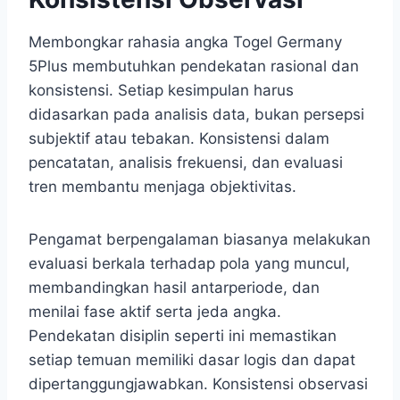
Membongkar rahasia angka Togel Germany
5Plus membutuhkan pendekatan rasional dan
konsistensi. Setiap kesimpulan harus
didasarkan pada analisis data, bukan persepsi
subjektif atau tebakan. Konsistensi dalam
pencatatan, analisis frekuensi, dan evaluasi
tren membantu menjaga objektivitas.
Pengamat berpengalaman biasanya melakukan
evaluasi berkala terhadap pola yang muncul,
membandingkan hasil antarperiode, dan
menilai fase aktif serta jeda angka.
Pendekatan disiplin seperti ini memastikan
setiap temuan memiliki dasar logis dan dapat
dipertanggungjawabkan. Konsistensi observasi