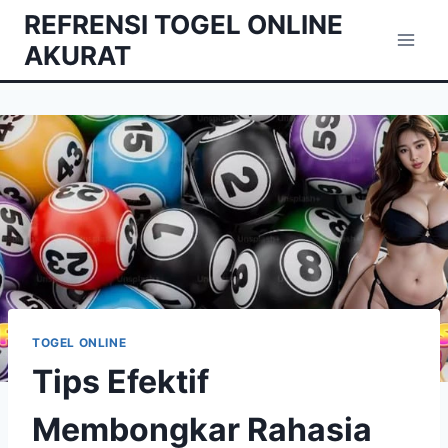
Skip
REFRENSI TOGEL ONLINE
to
AKURAT
content
TOGEL ONLINE
Tips Efektif
Membongkar Rahasia